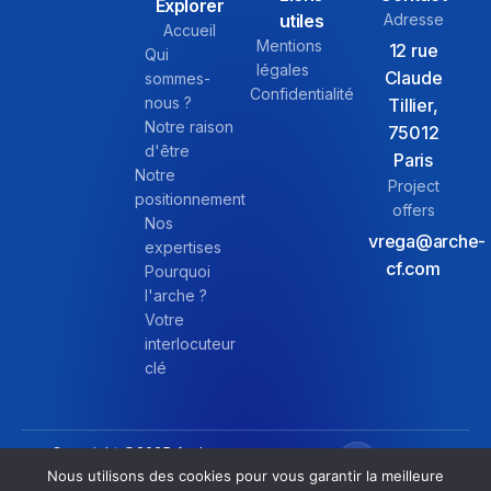
Explorer
utiles
Adresse
Accueil
Mentions
12 rue
Qui
légales
Claude
sommes-
Confidentialité
nous ?
Tillier,
Notre raison
75012
d'être
Paris
Notre
Project
positionnement
offers
Nos
vrega@arche-
expertises
cf.com
Pourquoi
l'arche ?
Votre
interlocuteur
clé
Copyright ©2025 Arche
Corporate Finance – Tous
Nous utilisons des cookies pour vous garantir la meilleure